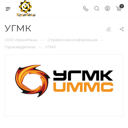
0
УГМК
—
—
ООО «КранМаш»
Справочная информация
—
Производители
УГМК