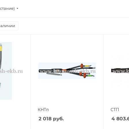
стание)
наличии
КНТп
СТП
2 018
руб.
4 803.