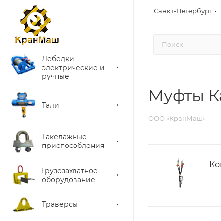
Санкт-Петербург
Лебедки
электрические и
ручные
Муфты К
Тали
—
ООО «КранМаш»
Такелажные
приспособления
Ко
Грузозахватное
оборудование
Траверсы