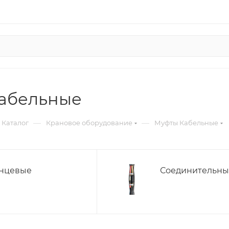
абельные
—
—
Каталог
Крановое оборудование
Муфты Кабельные
нцевые
Соединительны