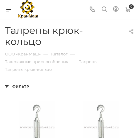
0
Талрепы крюк-
кольцо
—
—
ООО «КранМаш»
Каталог
—
—
Такелажные приспособления
Талрепы
Талрепы крюк-кольцо
ФИЛЬТР