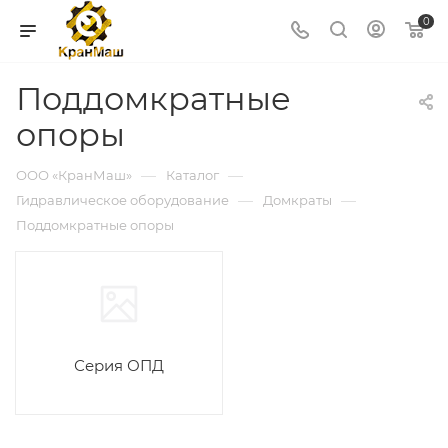
0
Поддомкратные
опоры
—
—
ООО «КранМаш»
Каталог
—
—
Гидравлическое оборудование
Домкраты
Поддомкратные опоры
Серия ОПД