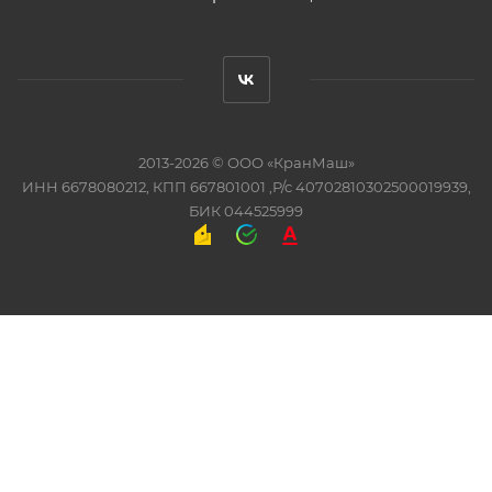
2013-2026 ©
ООО «КранМаш»
ИНН 6678080212, КПП 667801001 ,Р/с 40702810302500019939,
БИК 044525999