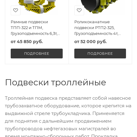
Рамные подвески
Роликоканатные
ТПП-322 и ТПМ,
подвески РТП2-325,
Грузоподъемность 6,3т,
Грузоподъемность 4т,
Масса 280кг
Масса 20,5кг
от
45 850 руб.
от
52 000 руб.
ПОДРОБНЕЕ
ПОДРОБНЕЕ
Подвески троллейные
Троллейная подвеска представляет собой навесное
трубозахватное оборудование, которое крепится на
выдвижной стреле трубоукладчика. Применяется
для поднятия с дальнейшим продвижением
трубопроводов нефтегазовых магистралей во
время монтажно-сборочных работ. Прокладка