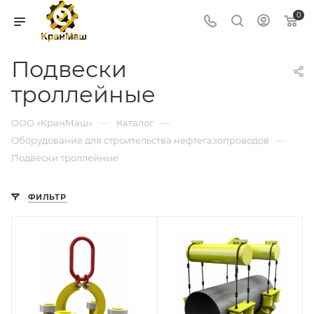
0
Подвески
троллейные
—
—
ООО «КранМаш»
Каталог
—
Оборудование для строительства нефтегазопроводов
Подвески троллейные
ФИЛЬТР