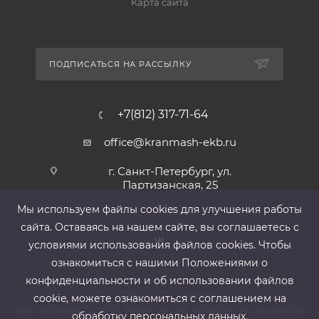
Карта сайта
ПОДПИСАТЬСЯ НА РАССЫЛКУ
+7(812) 317-71-64
office@kranmash-ekb.ru
г. Санкт-Петербург, ул.
Партизанская, 25
Мы используем файлы cооkies для улучшения работы
сайта. Оставаясь на нашем сайте, вы соглашаетесь с
условиями использования файлов cооkies. Чтобы
ознакомиться с нашими Положениями о
конфиденциальности и об использовании файлов
2013-2026 ©
ООО «КранМаш»
cookie, можете ознакомиться с соглашением на
ИНН 6678080212, КПП 667801001 ,Р/с 40702810302500019939,
обработку персональных данных.