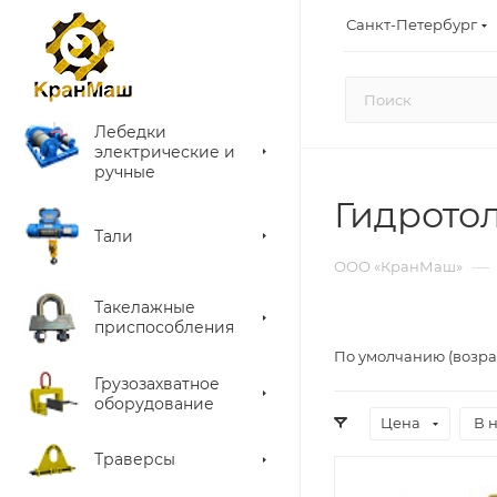
Санкт-Петербург
Лебедки
электрические и
ручные
Гидрото
Тали
—
ООО «КранМаш»
Такелажные
приспособления
По умолчанию (возра
Грузозахватное
оборудование
Цена
В 
Траверсы