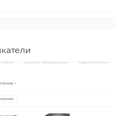
лкатели
—
—
Каталог
Крановое оборудование
Гидротолкатели
стание)
наличии