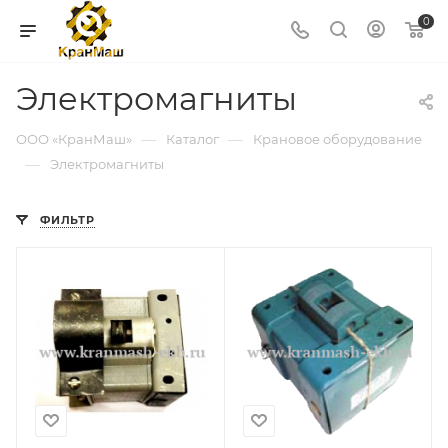
0
Электромагниты
—
—
ООО «КранМаш»
Каталог
Крановое оборудование
—
Электромагниты
ФИЛЬТР