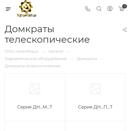
0
Домкраты
телескопические
—
—
ООО «КранМаш»
Каталог
—
—
Гидравлическое оборудование
Домкраты
Домкраты телескопические
Серия ДН…М…Т
Серия ДН…П…Т