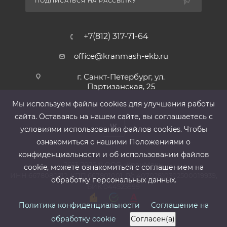
ПОДПИСАТЬСЯ НА РАССЫЛКУ
+7(812) 317-71-64
office@kranmash-ekb.ru
г. Санкт-Петербург, ул.
Партизанская, 25
Мы используем файлы cооkies для улучшения работы
сайта. Оставаясь на нашем сайте, вы соглашаетесь с
условиями использования файлов cооkies. Чтобы
ознакомиться с нашими Положениями о
конфиденциальности и об использовании файлов
2013-2026 ©
ООО «КранМаш»
cookie, можете ознакомиться с соглашением на
ИНН 6678080212, КПП 667801001 ,Р/с 40702810302500019939,
обработку персональных данных.
БИК 044525999
Политика конфиденциальности
Соглашение на
обработку cookie
Согласен(а)