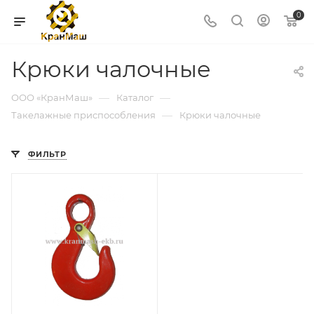
0
Крюки чалочные
—
—
ООО «КранМаш»
Каталог
—
Такелажные приспособления
Крюки чалочные
ФИЛЬТР