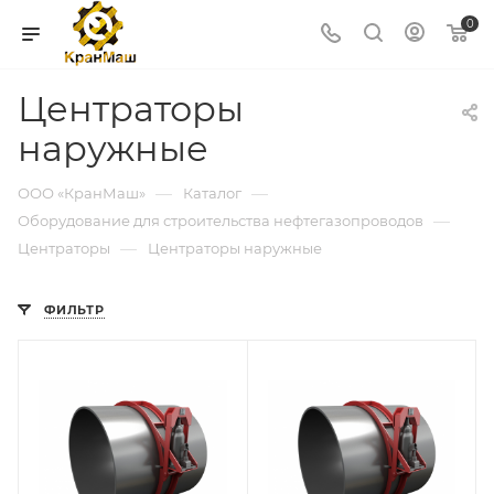
0
Центраторы
наружные
—
—
ООО «КранМаш»
Каталог
—
Оборудование для строительства нефтегазопроводов
—
Центраторы
Центраторы наружные
ФИЛЬТР