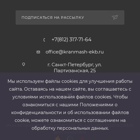
ПОДПИСАТЬСЯ НА РАССЫЛКУ
+7(812) 317-71-64
office@kranmash-ekb.ru
г. Санкт-Петербург, ул.
Партизанская, 25
Мы используем файлы cооkies для улучшения работы
сайта. Оставаясь на нашем сайте, вы соглашаетесь с
условиями использования файлов cооkies. Чтобы
ознакомиться с нашими Положениями о
конфиденциальности и об использовании файлов
2013-2026 ©
ООО «КранМаш»
cookie, можете ознакомиться с соглашением на
ИНН 6678080212, КПП 667801001 ,Р/с 40702810302500019939,
обработку персональных данных.
БИК 044525999