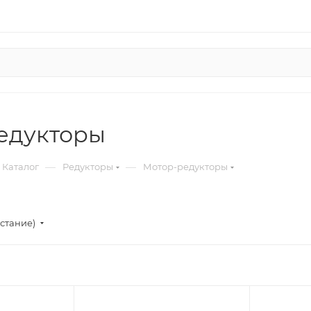
едукторы
—
—
Каталог
Редукторы
Мотор-редукторы
стание)