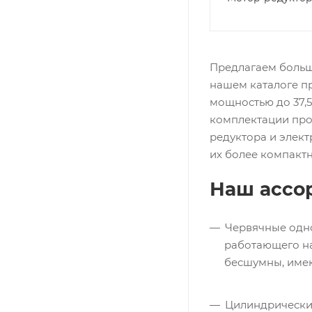
Предлагаем большо
нашем каталоге п
мощностью до 37,5
комплектации про
редуктора и элект
их более компакт
Наш ассо
Червячные одно
работающего на
бесшумны, име
Цилиндрические