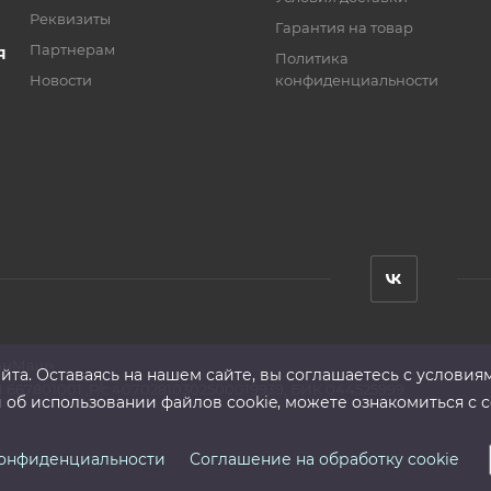
Реквизиты
Гарантия на товар
Партнерам
Я
Политика
Новости
конфиденциальности
анМаш»
та. Оставаясь на нашем сайте, вы соглашаетесь с условия
 667801001 ,Р/с 40702810302500019939, БИК 044525999
б использовании файлов cookie, можете ознакомиться с с
конфиденциальности
Соглашение на обработку cookie