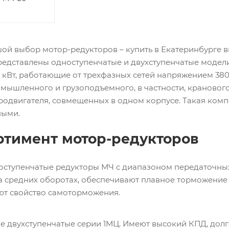
й выбор мотор-редукторов – купить в Екатеринбурге вы
редставлены одноступенчатые и двухступенчатые моде
 кВт, работающие от трехфазных сетей напряжением 380
мышленного и грузоподъемного, в частности, кранового
родвигателя, совмещенных в одном корпусе. Такая комп
ными.
ртимент мотор-редукторов
ступенчатые редукторы МЧ с диапазоном передаточных 
 средних оборотах, обеспечивают плавное торможение 
ют свойство самоторможения.
 двухступенчатые серии 1МЦ. Имеют высокий КПД, долг