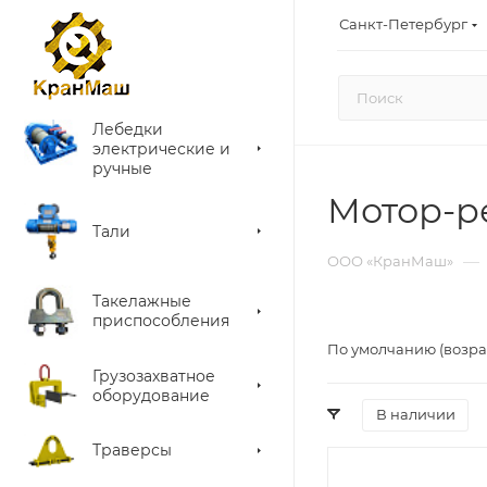
Санкт-Петербург
Лебедки
электрические и
ручные
Мотор-р
Тали
—
ООО «КранМаш»
Такелажные
приспособления
По умолчанию (возра
Грузозахватное
оборудование
В наличии
Траверсы