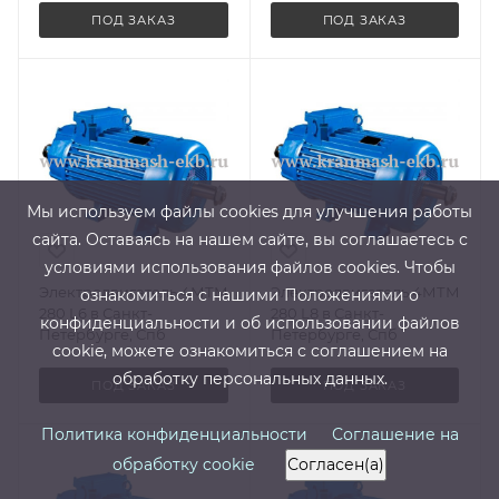
ПОД ЗАКАЗ
ПОД ЗАКАЗ
Мы используем файлы cооkies для улучшения работы
сайта. Оставаясь на нашем сайте, вы соглашаетесь с
условиями использования файлов cооkies. Чтобы
Электродвигатель 4МТМ
Электродвигатель 4МТМ
ознакомиться с нашими Положениями о
280 L6 в Санкт-
280 L8 в Санкт-
конфиденциальности и об использовании файлов
Петербурге, Спб
Петербурге, Спб
cookie, можете ознакомиться с соглашением на
обработку персональных данных.
ПОД ЗАКАЗ
ПОД ЗАКАЗ
Политика конфиденциальности
Соглашение на
обработку cookie
Согласен(а)