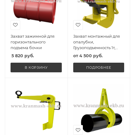
Захват зажимной для
Захват монтажный для
горизонтального
опалубки,
подъема бочки
Грузоподъемность 1т,
Масса захвата 6,5кг,
5 820
руб.
от
4 500 руб.
Интервал (зев) захвата
60мм
В КОРЗИНУ
ПОДРОБНЕЕ