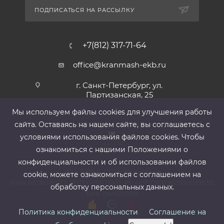
ПОДПИСАТЬСЯ НА РАССЫЛКУ
+7(812) 317-71-64
office@kranmash-ekb.ru
г. Санкт-Петербург, ул.
Партизанская, 25
Мы используем файлы cооkies для улучшения работы
сайта. Оставаясь на нашем сайте, вы соглашаетесь с
условиями использования файлов cооkies. Чтобы
ознакомиться с нашими Положениями о
конфиденциальности и об использовании файлов
2013-2026 ©
ООО «КранМаш»
cookie, можете ознакомиться с соглашением на
ИНН 6678080212, КПП 667801001 ,Р/с 40702810302500019939,
обработку персональных данных.
БИК 044525999
Политика конфиденциальности
Соглашение на