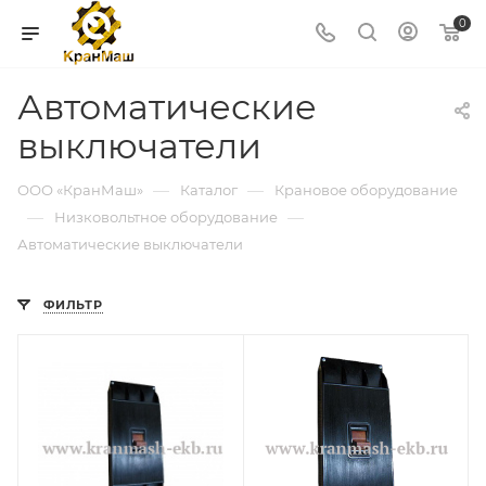
0
Автоматические
выключатели
—
—
ООО «КранМаш»
Каталог
Крановое оборудование
—
—
Низковольтное оборудование
Автоматические выключатели
ФИЛЬТР