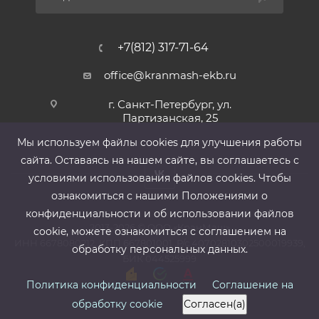
+7(812) 317-71-64
office@kranmash-ekb.ru
г. Санкт-Петербург, ул.
Партизанская, 25
Мы используем файлы cооkies для улучшения работы
сайта. Оставаясь на нашем сайте, вы соглашаетесь с
условиями использования файлов cооkies. Чтобы
ознакомиться с нашими Положениями о
конфиденциальности и об использовании файлов
2013-2026 ©
ООО «КранМаш»
cookie, можете ознакомиться с соглашением на
ИНН 6678080212, КПП 667801001 ,Р/с 40702810302500019939,
обработку персональных данных.
БИК 044525999
Политика конфиденциальности
Соглашение на
обработку cookie
Согласен(а)