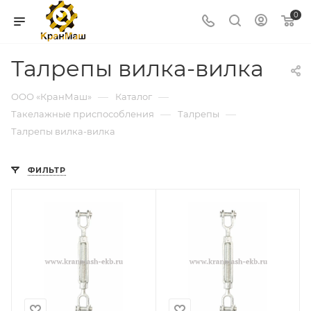
0
Талрепы вилка-вилка
—
—
ООО «КранМаш»
Каталог
—
—
Такелажные приспособления
Талрепы
Талрепы вилка-вилка
ФИЛЬТР