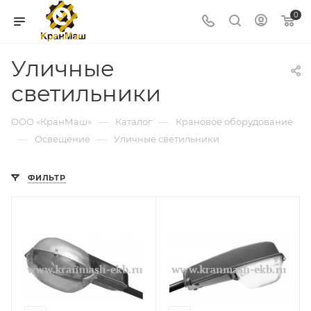
0
Уличные
светильники
—
—
ООО «КранМаш»
Каталог
Крановое оборудование
—
—
Освещение
Уличные светильники
ФИЛЬТР