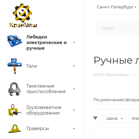
Санкт-Петербург
Лебедки
электрические и
ручные
Ручные 
Тали
—
ООО «КранМаш»
Такелажные
приспособления
По умолчанию (возра
Грузозахватное
оборудование
Цена
Мак
Траверсы