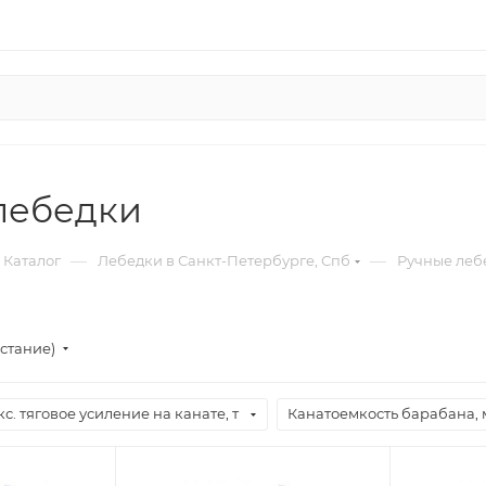
лебедки
—
—
Каталог
Лебедки в Санкт-Петербурге, Спб
Ручные леб
стание)
с. тяговое усиление на канате, т
Канатоемкость барабана, 