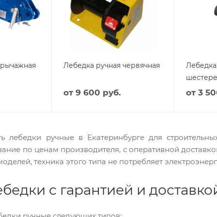
 рычажная
Лебедка ручная червячная
Лебедка
шестере
от
9 600 руб.
от
3 50
ь лебедки ручные в Екатеринбурге для строительных
ание по ценам производителя, с оперативной доставкой
моделей, техника этого типа не потребляет электроэнер
бедки с гарантией и доставко
ебедки ручные следующих типов: