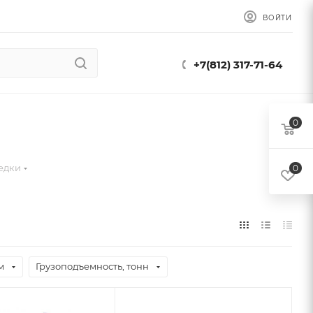
ВОЙТИ
+7(812) 317-71-64
0
едки
0
м
Грузоподъемность, тонн