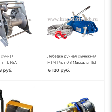
 ручная
Лебедка ручная рычажная
ная ТЛ-5А
МТМ Г/п, т 0,8 Масса, кг 16,1
8
руб.
6 120
руб.