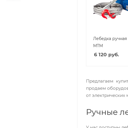
Лебедка ручная
МТМ
6 120
руб.
Предлагаем купит
продаем оборудов
от электрических 
Ручные ле
У нас доступны л