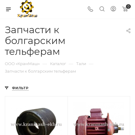
0
Запчасти к
болгарским
тельферам
—
—
—
ООО «КранМаш»
Каталог
Тали
Запчасти к болгарским тельферам
ФИЛЬТР