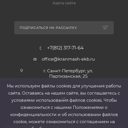
Карта сайта
ПОДПИСАТЬСЯ НА РАССЫЛКУ
+7(812) 317-71-64
office@kranmash-ekb.ru
г. Санкт-Петербург, ул.
Партизанская, 25
Мы используем файлы cооkies для улучшения работы
сайта. Оставаясь на нашем сайте, вы соглашаетесь с
условиями использования файлов cооkies. Чтобы
ознакомиться с нашими Положениями о
конфиденциальности и об использовании файлов
2013-2026 ©
ООО «КранМаш»
cookie, можете ознакомиться с соглашением на
ИНН 6678080212, КПП 667801001 ,Р/с 40702810302500019939,