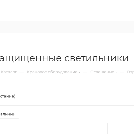
ащищенные светильники
—
—
—
Каталог
Крановое оборудование
Освещение
Вз
стание)
наличии