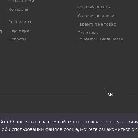
О компании
Условия оплаты
Контакты
Условия доставки
Реквизиты
Гарантия на товар
Партнерам
Я
Политика
Новости
конфиденциальности
анМаш»
та. Оставаясь на нашем сайте, вы соглашаетесь с условия
 667801001 ,Р/с 40702810302500019939, БИК 044525999
б использовании файлов cookie, можете ознакомиться с с