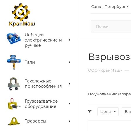
Санкт-Петербург
Лебедки
электрические и
ручные
Взрывоз
Тали
—
ООО «КранМаш»
Такелажные
приспособления
По умолчанию (возра
Грузозахватное
оборудование
Цена
В 
Траверсы