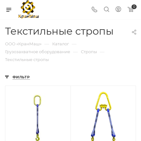
0
Текстильные стропы
—
—
ООО «КранМаш»
Каталог
—
—
Грузозахватное оборудование
Стропы
Текстильные стропы
ФИЛЬТР