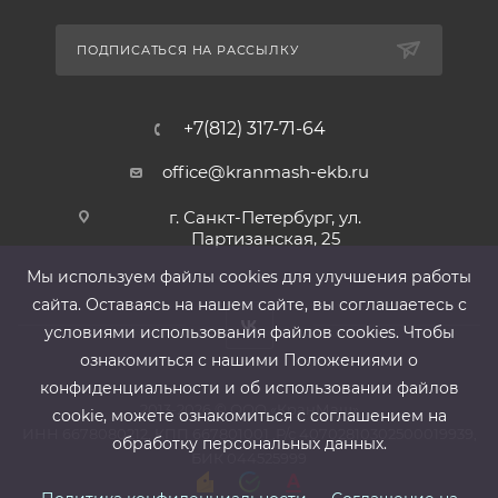
ПОДПИСАТЬСЯ НА РАССЫЛКУ
+7(812) 317-71-64
office@kranmash-ekb.ru
г. Санкт-Петербург, ул.
Партизанская, 25
Мы используем файлы cооkies для улучшения работы
сайта. Оставаясь на нашем сайте, вы соглашаетесь с
условиями использования файлов cооkies. Чтобы
ознакомиться с нашими Положениями о
конфиденциальности и об использовании файлов
2013-2026 ©
ООО «КранМаш»
cookie, можете ознакомиться с соглашением на
ИНН 6678080212, КПП 667801001 ,Р/с 40702810302500019939,
обработку персональных данных.
БИК 044525999