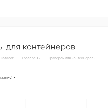
ы для контейнеров
—
—
Каталог
Траверсы
Траверсы для контейнеров
стание)