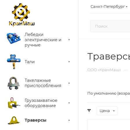
Санкт-Петербург
Лебедки
электрические и
ручные
Траверс
Тали
—
ООО «КранМаш»
Такелажные
приспособления
По умолчанию (возра
Грузозахватное
оборудование
Цена
Траверсы