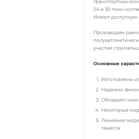
транспортных ком
24 и 30 тонн соот
Имеют доступную с
Производим рамные
полуавтоматическ
участия стропальщ
Основные характ
Изготовлены и
Надежно фикси
Обладают низк
Некоторые моде
Линейная моде
тяжести