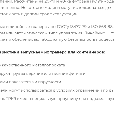
паний. Рассчитаны на 20-ти и 40-ка футовые мультимо
ветственно. Некоторые модели могут использоваться дл
тоимость и долгий срок эксплуатации.
 и линейные траверсы по ГОСТу 18477-79 и ISO 668-88.
ом или автоматическом типе управления. Линейные — то
ика и обеспечивают абсолютную безопасность процесса
еристики выпускаемых траверс для контейнеров:
з качественного металлопроката
руют груз за верхние или нижние фитинги
ими показателями парусности
ли могут использоваться в условиях ограничений по в
ль ТРК9 имеет специальную проушину для подъема гру