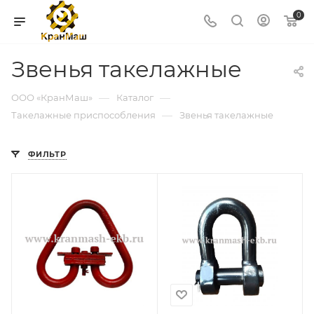
0
Звенья такелажные
—
—
ООО «КранМаш»
Каталог
—
Такелажные приспособления
Звенья такелажные
ФИЛЬТР