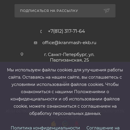
ПОДПИСАТЬСЯ НА РАССЫЛКУ
+7(812) 317-71-64
office@kranmash-ekb.ru
г. Санкт-Петербург, ул.
Партизанская, 25
Мы используем файлы cооkies для улучшения работы
сайта. Оставаясь на нашем сайте, вы соглашаетесь с
условиями использования файлов cооkies. Чтобы
ознакомиться с нашими Положениями о
конфиденциальности и об использовании файлов
2013-2026 ©
ООО «КранМаш»
cookie, можете ознакомиться с соглашением на
ИНН 6678080212, КПП 667801001 ,Р/с 40702810302500019939,
обработку персональных данных.
БИК 044525999
Политика конфиденциальности
Соглашение на