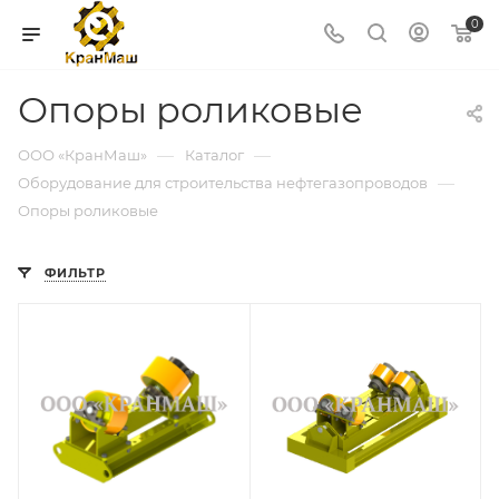
0
Опоры роликовые
—
—
ООО «КранМаш»
Каталог
—
Оборудование для строительства нефтегазопроводов
Опоры роликовые
ФИЛЬТР