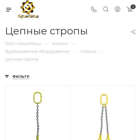
0
Цепные стропы
—
—
ООО «КранМаш»
Каталог
—
—
Грузозахватное оборудование
Стропы
Цепные стропы
ФИЛЬТР