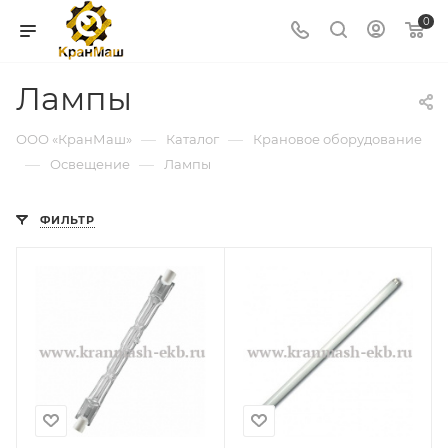
0
Лампы
—
—
ООО «КранМаш»
Каталог
Крановое оборудование
—
—
Освещение
Лампы
ФИЛЬТР