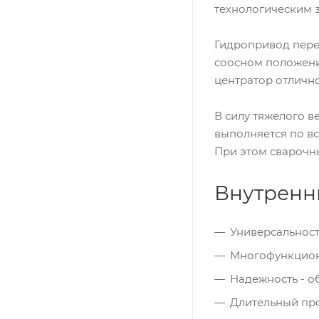
технологическим з
Гидропривод пере
соосном положени
центратор отлично
В силу тяжелого 
выполняется по в
При этом сварочн
Внутренн
Универсальност
Многофункциона
Надежность - о
Длительный про