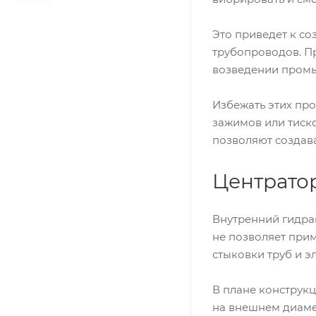
Это приведет к с
трубопроводов. Пр
возведении промы
Избежать этих пр
зажимов или тиско
позволяют создав
Центратор
Внутренний гидрав
не позволяет при
стыковки труб и э
В плане конструк
на внешнем диамет