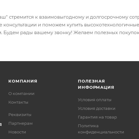
ш" стремится к взаимовыгодному и долгосрочному сотр
 консультации и поможем купить высокотехнологичные
и. Будем рады вашему звонку! Желаем полезных покупок
КОМПАНИЯ
ПОЛЕЗНАЯ
ИНФОРМАЦИЯ
О компании
Условия оплаты
Контакты
Условия доставки
Реквизиты
Гарантия на товар
Партнерам
Я
Политика
Новости
конфиденциальности