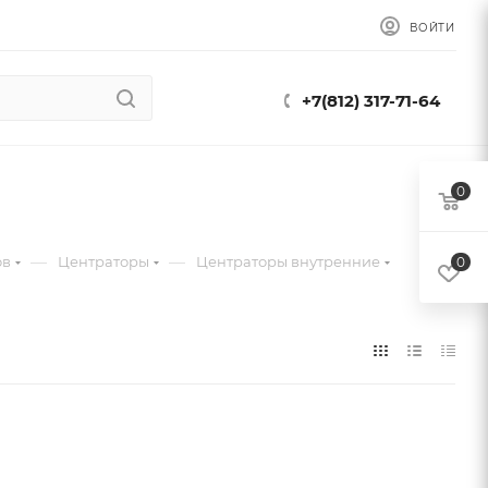
ВОЙТИ
+7(812) 317-71-64
0
—
—
ов
Центраторы
Центраторы внутренние
0