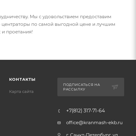
удничеству. Мы с удовольствием предоставим
 центраторы по самой выгодной цене и лучшим
 и проетания!
КОНТАКТЫ
ПОДПИСАТЬСЯ НА
РАССЫЛКУ
Карта сайта
+7(812) 317-71-64
office@kranmash-ekb.ru
г. Санкт-Петербург, ул.