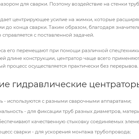
азором для сварки. Поэтому воздействие на стенки труб
дает центрирующее усилие на жимки, которые расширя
и до конца сварки. Таким образом, благодаря значите
 справляется с поставленной задачей.
веса его перемещают при помощи различной спецтехники
сей длине конструкции, центратор чаще всего применя
ый процесс осуществляется практически без перерывов.
ие гидравлические центратор
ь - используются с разными сварочными аппаратами;
льность - для фиксации труб разных диаметров, матери
беспечивают качественную стыковку соединяемых элеме
цесс сварки - для ускорения монтажа трубопровода;