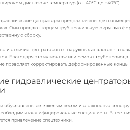
 широком диапазоне температур (от -40°С до +40°С).
идравлические центраторы предназначены для совмещени
ках. Они придают торцам труб правильную округлую фо
ественную сборку.
тво и отличие центраторов от наружных аналогов - в в
тов. Благодаря этому монтаж или ремонт трубопровода
ие позволяет корректировать деформированные концы 
ие гидравлические центратор
ки
и обусловлены ее тяжелым весом и сложностью конструк
 необходимы квалифицированные специалисты. В-третьих
ется привлечение спецтехники.