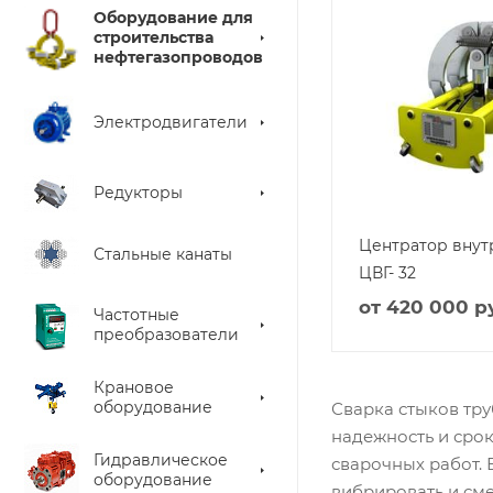
Оборудование для
строительства
нефтегазопроводов
Электродвигатели
Редукторы
Центратор вну
Стальные канаты
ЦВГ- 32
от
420 000 р
Частотные
преобразователи
Крановое
оборудование
Сварка стыков тру
надежность и сро
Гидравлическое
сварочных работ. 
оборудование
вибрировать и сме