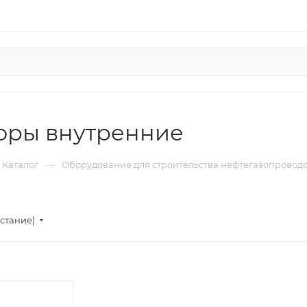
оры внутренние
—
Каталог
Оборудование для строительства нефтегазопровод
стание)