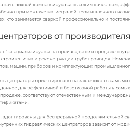
татки с лихвой компенсируются высоким качеством, эф
обенно при монтаже магистралей промышленного назна
ех, кто занимается сваркой профессионально и постоянн
центраторов от производител
ш" специализируется на производстве и продаже внутр
 строительства и реконструкции трубопроводов. Номен
тов, машин, приборов и комплектующих промышленного
ть центраторы ориентировано на заказчиков с самыми
данное для эффективной и безотказной работы в самых 
продаже, соответствуют отечественным и международны
тификатами.
, адаптированы для беспрерывной продолжительной св
внутренних гидравлических центраторов зависит от мо