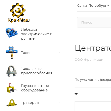
Санкт-Петербург
Лебедки
электрические и
ручные
Центрат
Тали
—
ООО «КранМаш»
Такелажные
приспособления
По умолчанию (возра
Грузозахватное
оборудование
Траверсы