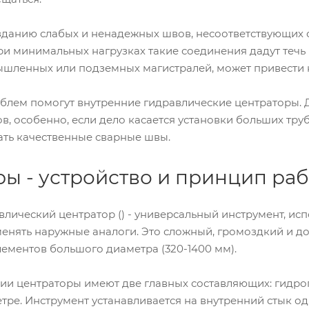
озданию слабых и ненадежных швов, несоответствующих 
и минимальных нагрузках такие соединения дадут течь 
шленных или подземных магистралей, может привести 
облем помогут внутренние гидравлические центраторы.
в, особенно, если дело касается установки больших тр
ать качественные сварные швы.
ы - устройство и принцип ра
лический центратор () - универсальный инструмент, исп
менять наружные аналоги. Это сложный, громоздкий и 
лементов большого диаметра (320-1400 мм).
ции центраторы имеют две главных составляющих: гид
ре. Инструмент устанавливается на внутренний стык одн