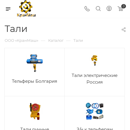
0
Тали
—
—
ООО «КранМаш»
Каталог
Тали
Тали электрические
Тельферы Болгария
Россия
Тали ручные
З/ч к тельферам