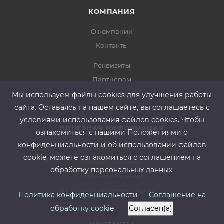
КОМПАНИЯ
О компании
Контакты
Реквизиты
Партнерам
Новости
Мы используем файлы cооkies для улучшения работы
сайта. Оставаясь на нашем сайте, вы соглашаетесь с
условиями использования файлов cооkies. Чтобы
ПОЛЕЗНАЯ ИНФОРМАЦИЯ
ознакомиться с нашими Положениями о
конфиденциальности и об использовании файлов
Условия оплаты
cookie, можете ознакомиться с соглашением на
Условия доставки
обработку персональных данных.
Гарантия на товар
Политика конфиденциальности
Политика конфиденциальности
Соглашение на
обработку cookie
Согласен(а)