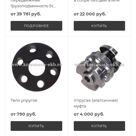
передвижные
в сборе без двигателя
Грузоподъемность 5т,
Высота подъема б/цепи,
от
39 761 руб.
от
22 000 руб.
Исполнение Обычное
ПОДРОБНЕЕ
КУПИТЬ
Тело упругое
Упругая (элатсичная)
муфта
от
790 руб.
от
4 000 руб.
КУПИТЬ
КУПИТЬ