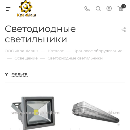
0
Светодиодные
светильники
—
—
ООО «КранМаш»
Каталог
Крановое оборудование
—
—
Освещение
Светодиодные светильники
ФИЛЬТР