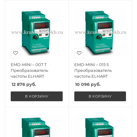
EMD-MINI – 007 T
EMD-MINI – 015 S
Преобразователь
Преобразователь
частоты ELHART
частоты ELHART
12 876
руб.
10 096
руб.
В КОРЗИНУ
В КОРЗИНУ