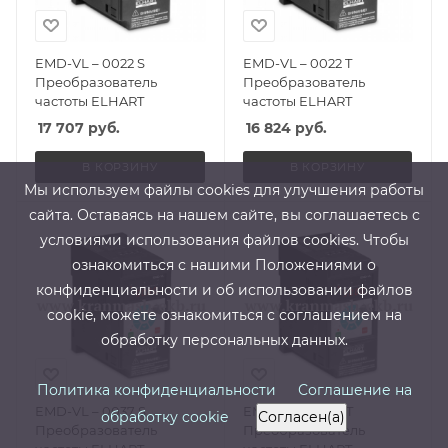
EMD-VL – 0022 S
EMD-VL – 0022 T
Преобразователь
Преобразователь
частоты ELHART
частоты ELHART
17 707
руб.
16 824
руб.
В КОРЗИНУ
В КОРЗИНУ
Мы используем файлы cооkies для улучшения работы
сайта. Оставаясь на нашем сайте, вы соглашаетесь с
условиями использования файлов cооkies. Чтобы
ознакомиться с нашими Положениями о
конфиденциальности и об использовании файлов
cookie, можете ознакомиться с соглашением на
обработку персональных данных.
Политика конфиденциальности
Соглашение на
EMD-VL – 0037 S
EMD-VL – 0037 T
обработку cookie
Согласен(а)
Преобразователь
Преобразователь