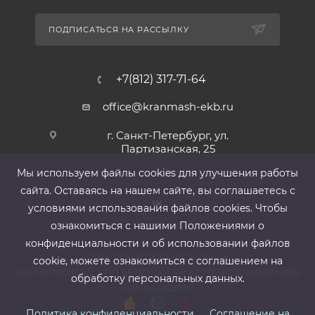
ПОДПИСАТЬСЯ НА РАССЫЛКУ
+7(812) 317-71-64
office@kranmash-ekb.ru
г. Санкт-Петербург, ул.
Партизанская, 25
Мы используем файлы cооkies для улучшения работы
сайта. Оставаясь на нашем сайте, вы соглашаетесь с
условиями использования файлов cооkies. Чтобы
ознакомиться с нашими Положениями о
конфиденциальности и об использовании файлов
2013-2026 ©
ООО «КранМаш»
cookie, можете ознакомиться с соглашением на
ИНН 6678080212, КПП 667801001 ,Р/с 40702810302500019939,
обработку персональных данных.
БИК 044525999
Политика конфиденциальности
Соглашение на