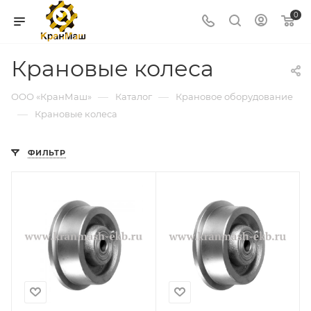
0
Крановые колеса
—
—
ООО «КранМаш»
Каталог
Крановое оборудование
—
Крановые колеса
ФИЛЬТР