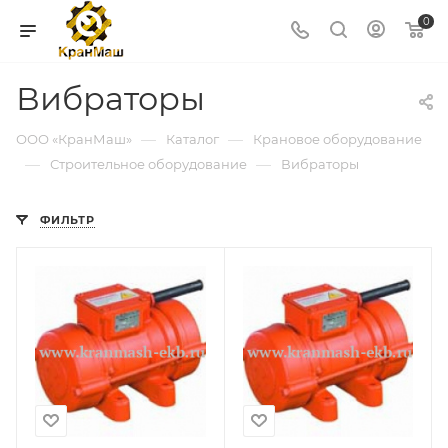
0
Вибраторы
—
—
ООО «КранМаш»
Каталог
Крановое оборудование
—
—
Строительное оборудование
Вибраторы
ФИЛЬТР