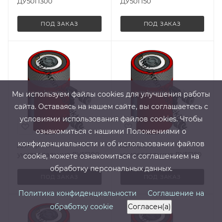
ДУ50П300
ДУ50П50
ПОД ЗАКАЗ
ПОД ЗАКАЗ
Мы используем файлы cооkies для улучшения работы
сайта. Оставаясь на нашем сайте, вы соглашаетесь с
условиями использования файлов cооkies. Чтобы
ознакомиться с нашими Положениями о
конфиденциальности и об использовании файлов
Домкраты
Домкраты
универсальные ДУ5Г100
универсальные ДУ5Г150
cookie, можете ознакомиться с соглашением на
обработку персональных данных.
ПОД ЗАКАЗ
ПОД ЗАКАЗ
Политика конфиденциальности
Соглашение на
обработку cookie
Согласен(а)