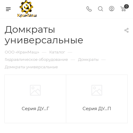
0
Домкраты
универсальные
—
—
ООО «КранМаш»
Каталог
—
—
Гидравлическое оборудование
Домкраты
Домкраты универсальные
Серия ДУ…Г
Серия ДУ…П