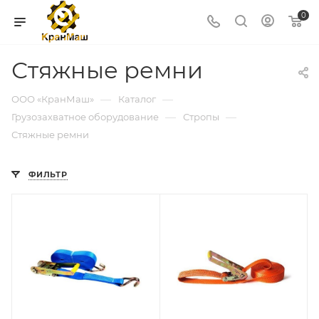
0
Стяжные ремни
—
—
ООО «КранМаш»
Каталог
—
—
Грузозахватное оборудование
Стропы
Стяжные ремни
ФИЛЬТР