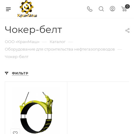
0
Чокер-белт
—
—
ООО «КранМаш»
Каталог
—
Оборудование для строительства нефтегазопроводов
Чокер-белт
ФИЛЬТР