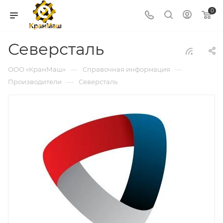
0
Северсталь
—
—
ООО «КранМаш»
Справочная информация
—
Производители
Северсталь