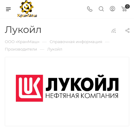
0
Лукойл
—
—
ООО «КранМаш»
Справочная информация
—
Производители
Лукойл